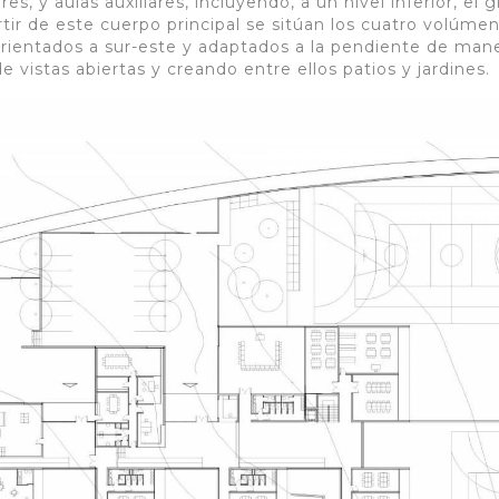
s, y aulas auxiliares, incluyendo, a un nivel inferior, el 
artir de este cuerpo principal se sitúan los cuatro volúm
, orientados a sur-este y adaptados a la pendiente de man
e vistas abiertas y creando entre ellos patios y jardines.