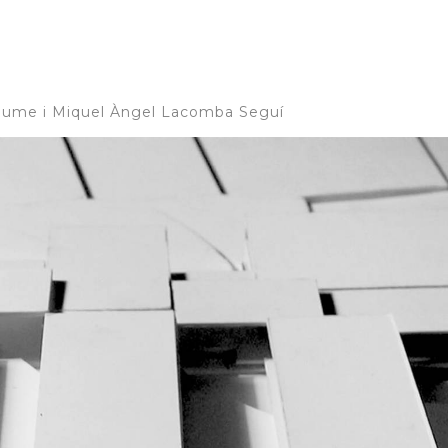
Jaume i Miquel Àngel Lacomba Seguí