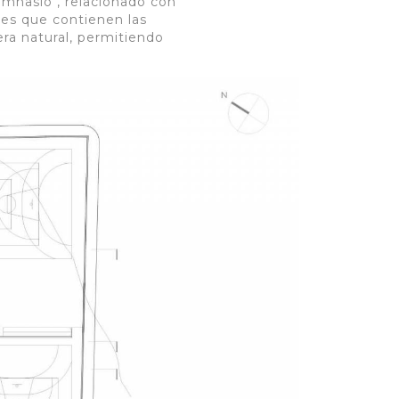
gimnasio , relacionado con
enes que contienen las
era natural, permitiendo