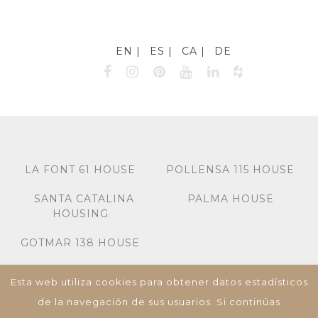
EN
ES
CA
DE
LA FONT 61 HOUSE
POLLENSA 115 HOUSE
SANTA CATALINA
PALMA HOUSE
HOUSING
GOTMAR 138 HOUSE
Esta web utiliza cookies para obtener datos estadísticos
Miquel dels Sants Oliver 7A, Bj-Izq, Palma de
Mallorca, 07013, Islas Baleares, España,
de la navegación de sus usuarios. Si continúas
Tel: +34 673 195 582