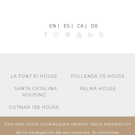
EN
ES
CA
DE
LA FONT 61 HOUSE
POLLENSA 115 HOUSE
SANTA CATALINA
PALMA HOUSE
HOUSING
GOTMAR 138 HOUSE
Esta web utiliza cookies para obtener datos estadísticos
Miquel dels Sants Oliver 7A, Bj-Izq, Palma de
Mallorca, 07013, Islas Baleares, España,
de la navegación de sus usuarios. Si continúas