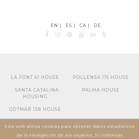
EN
ES
CA
DE
LA FONT 61 HOUSE
POLLENSA 115 HOUSE
SANTA CATALINA
PALMA HOUSE
HOUSING
GOTMAR 138 HOUSE
Esta web utiliza cookies para obtener datos estadísticos
Miquel dels Sants Oliver 7A, Bj-Izq, Palma de
Mallorca, 07013, Islas Baleares, España,
de la navegación de sus usuarios. Si continúas